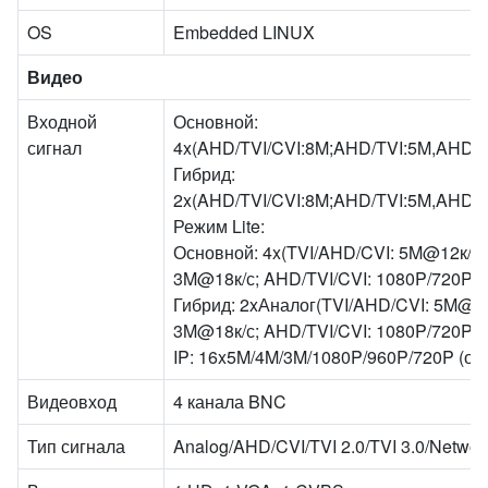
OS
Embedded LINUX
Видео
Входной
Основной:
сигнал
4x(AHD/TVI/CVI:8M;AHD/TVI:5M,AHD/T
Гибрид:
2x(AHD/TVI/CVI:8M;AHD/TVI:5M,AHD/T
Режим Lite:
Основной: 4x(TVI/AHD/CVI: 5M@12к/с;
3M@18к/с; AHD/TVI/CVI: 1080P/720P; 
Гибрид: 2xАналог(TVI/AHD/CVI: 5M@12
3M@18к/с; AHD/TVI/CVI: 1080P/720P; 
IP: 16x5M/4M/3M/1080P/960P/720P (о
Видеовход
4 канала BNC
Тип сигнала
Analog/AHD/CVI/TVI 2.0/TVI 3.0/Networ