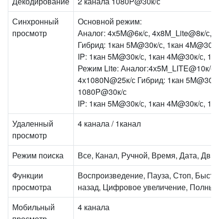
Декодирование
2 канала 1080P@30к/с
Синхронный
Основной режим:
просмотр
Аналог: 4х5M@6к/с, 4х8M_Lite@8к/с, 
Гибрид: 1кан 5M@30к/с, 1кан 4M@30к/
IP: 1кан 5M@30к/с, 1кан 4M@30к/с, 1к
Режим Lite: Аналог:4х5M_LITE@10к/с
4х1080N@25к/с Гибрид: 1кан 5M@30к/с
1080P@30к/с
IP: 1кан 5M@30к/с, 1кан 4M@30к/с, 1к
Удаленный
4 канала / 1канал
просмотр
Режим поиска
Все, Канал, Ручной, Время, Дата, Дви
Функции
Воспроизведение, Пауза, Стоп, Быстр
просмотра
назад, Цифровое увеличение, Полный
Мобильный
4 канала
просмотр