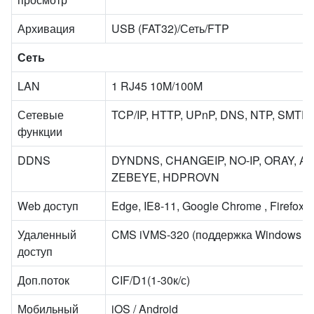
Архивация
USB (FAT32)/Сеть/FTP
Сеть
LAN
1 RJ45 10M/100M
Сетевые
TCP/IP, HTTP, UPnP, DNS, NTP, SMTP
функции
DDNS
DYNDNS, CHANGEIP, NO-IP, ORAY, 
ZEBEYE, HDPROVN
Web доступ
Edge, IE8-11, Google Chrome , Firefox , 
Удаленный
CMS iVMS-320 (поддержка Windows 7/
доступ
Доп.поток
CIF/D1(1-30к/с)
Мобильный
iOS / Android