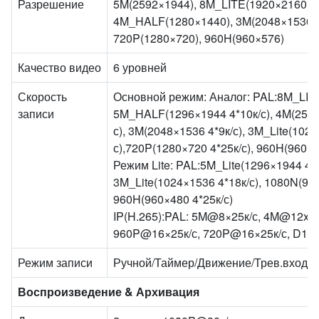
Разрешение
5M(2592×1944), 8M_LITE(1920×2160),
4M_HALF(1280×1440), 3M(2048×1536), 
720P(1280×720), 960H(960×576)
Качество видео
6 уровней
Скорость
Основной режим: Аналог: PAL:8M_LITE(
записи
5M_HALF(1296×1944 4*10к/с), 4M(2560
с), 3M(2048×1536 4*9к/с), 3M_Lite(102
с),720P(1280×720 4*25к/с), 960H(960×5
Режим Lite: PAL:5M_Lite(1296×1944 4*1
3M_Lite(1024×1536 4*18к/с), 1080N(960
960H(960×480 4*25к/с)
IP(H.265):PAL: 5M@8×25к/с, 4M@12x25
960P@16×25к/с, 720P@16×25к/с, D1@
Режим записи
Ручной/Таймер/Движение/Трев.вход
Воспроизведение & Архивация