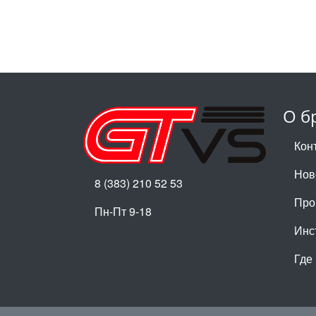
О б
Кон
Нов
8 (383) 210 52 53
Про
Пн-Пт 9-18
Инс
Где