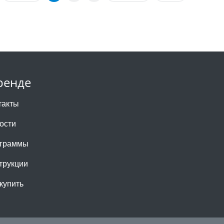
ренде
такты
ости
граммы
трукции
 купить