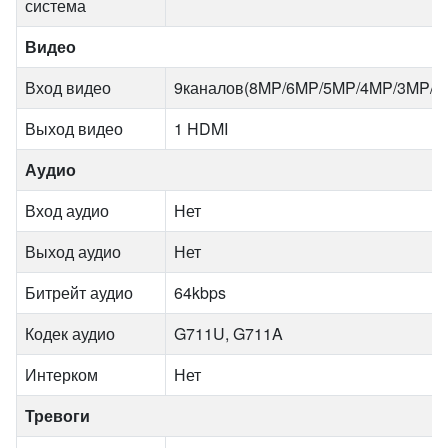
система
Видео
Вход видео
9каналов(8MP/6MP/5MP/4MP/3MP/108
Выход видео
1 HDMI
Аудио
Вход аудио
Нет
Выход аудио
Нет
Битрейт аудио
64kbps
Кодек аудио
G711U, G711A
Интерком
Нет
Тревоги