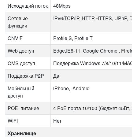
Исходящий поток
48Mbps
Сетевые
IPv6/TCP/IP, HTTP,HTTPS, UPnP, D
функции
ONVIF
Profile S, Profile T
Web доступ
Edge,IE8-11, Google Chrome , Firefox 
CMS доступ
Поддержка Windows 7/8/10/11/MAC 
Поддержка P2P
Да
Мобильный
iPhone, Android
доступ
POE питание
4 PoE порта 10/100 (бюджет 45Вт, 802
WIFI
Нет
Хранилище