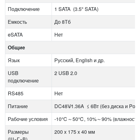
Подключение
1 SATA (3.5" SATA)
Емкость
До 8Тб
eSATA
Нет
Общие
Язык
Русский, English и др.
USB
2 USB 2.0
подключение
RS485
Нет
Питание
DC48V∕1.36A ≤ 6Вт (без диска и PoE
Рабочие условия
-10℃～50℃, 10%～90% (влажность
Размеры
200 x 175 x 40 мм
(Ш×Г×В)