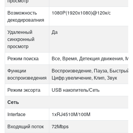
просмотр
Возможность
1080P(1920x1080)@120к/с
декодировапния
Удаленный
Да
синхронный
просмотр
Режим поиска
Все, Время, Детекция движения, Ме
Функции
Воспроизведение, Пауза, Быстрый п
воспроизведения
Цифр.увеличение, Клип, Звук
Режим эксорта
USB накопитель/Сеть
Сеть
Interface
1xRJ4510M/100M
Входящий поток
72Mbps