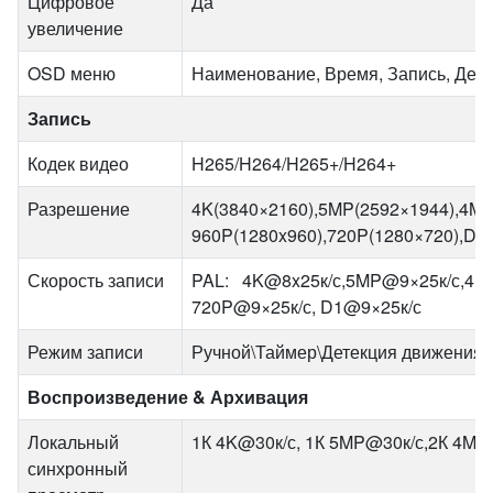
Цифровое
Да
увеличение
OSD меню
Наименование, Время, Запись, Дете
Запись
Кодек видео
H265/H264/H265+/H264+
Разрешение
4K(3840×2160),5MP(2592×1944),4MP
960P(1280x960),720P(1280×720),D1 
Скорость записи
PAL: 4K@8x25к/с,5MP@9×25к/с,4MP
720P@9×25к/с, D1@9×25к/с
Режим записи
Ручной\Таймер\Детекция движения\
Воспроизведение & Архивация
Локальный
1К 4K@30к/с, 1К 5MP@30к/с,2К 4MP
синхронный