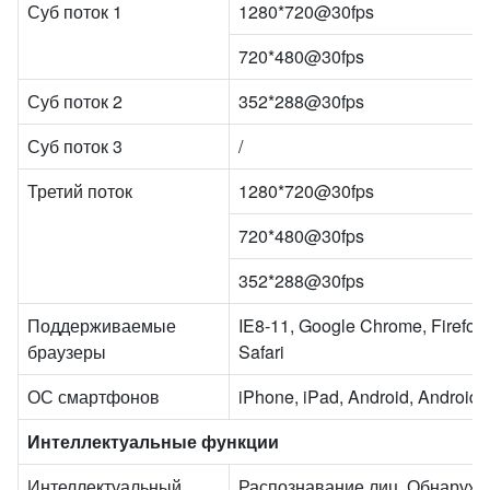
Суб поток 1
1280*720@30fps
720*480@30fps
Суб поток 2
352*288@30fps
Суб поток 3
/
Третий поток
1280*720@30fps
720*480@30fps
352*288@30fps
Поддерживаемые
IE8-11, Google Chrome, Firefox 
браузеры
Safari
ОС смартфонов
iPhone, iPad, Android, Android
Интеллектуальные функции
Интеллектуальный
Распознавание лиц, Обнаруж