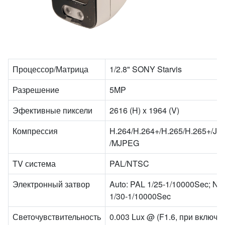
Процессор/Матрица
1/2.8" SONY Starvis
Разрешение
5MP
Эфективные пиксели
2616 (H) x 1964 (V)
Компрессия
H.264/H.264+/H.265/H.265+/JP
/MJPEG
TV система
PAL/NTSC
Электронный затвор
Auto: PAL 1/25-1/10000Sec; N
1/30-1/10000Sec
Светочувствительность
0.003 Lux @ (F1.6, при включ