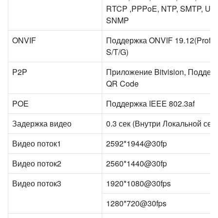
RTCP ,PPPoE, NTP, SMTP, UD
SNMP
ONVIF
Поддержка ONVIF 19.12(Profil
S/T/G)
P2P
Приложение Bitvision, Поддер
QR Code
POE
Поддержка IEEE 802.3af
Задержка видео
0.3 сек (Внутри Локальной сети
Видео поток1
2592*1944@30fp
Видео поток2
2560*1440@30fp
Видео поток3
1920*1080@30fps
1280*720@30fps