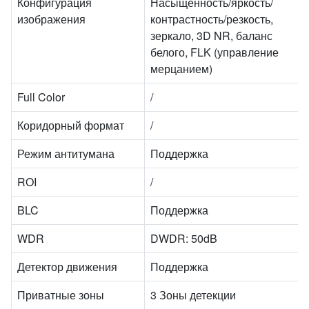
Конфигурация
Насыщенность/яркость/
изображения
контрастность/резкость,
зеркало, 3D NR, баланс
белого, FLK (управление
мерцанием)
Full Color
/
Коридорный формат
/
Режим антитумана
Поддержка
ROI
/
BLC
Поддержка
WDR
DWDR: 50dB
Детектор движения
Поддержка
Приватные зоны
3 Зоны детекции