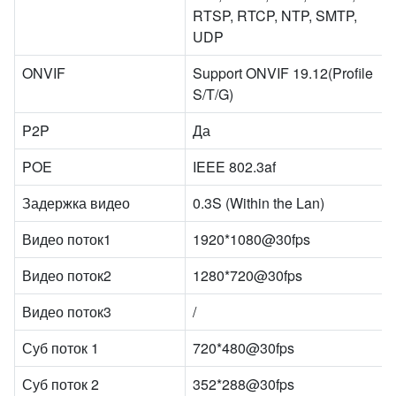
RTSP, RTCP, NTP, SMTP,
UDP
ONVIF
Support ONVIF 19.12(Profile
S/T/G)
P2P
Да
POE
IEEE 802.3af
Задержка видео
0.3S (Within the Lan)
Видео поток1
1920*1080@30fps
Видео поток2
1280*720@30fps
Видео поток3
/
Суб поток 1
720*480@30fps
Суб поток 2
352*288@30fps