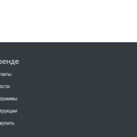
ренде
такты
ости
граммы
трукции
 купить